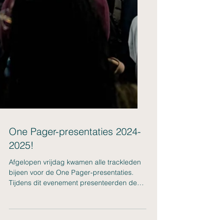
One Pager-presentaties 2024-
2025!
Afgelopen vrijdag kwamen alle trackleden
bijeen voor de One Pager-presentaties.
Tijdens dit evenement presenteerden de
trackleden voor...